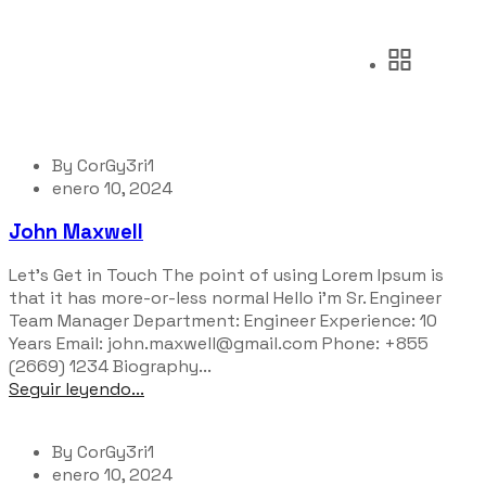
By
CorGy3ri1
enero 10, 2024
John Maxwell
Let’s Get in Touch The point of using Lorem Ipsum is
that it has more-or-less normal Hello i'm Sr. Engineer
Team Manager Department: Engineer Experience: 10
Years Email: john.maxwell@gmail.com Phone: +855
(2669) 1234 Biography...
Seguir leyendo...
By
CorGy3ri1
enero 10, 2024